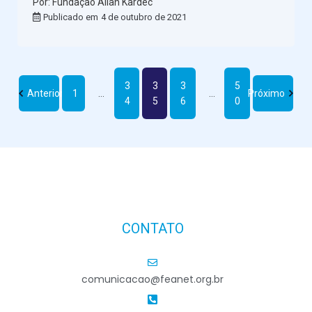
Por: Fundação Allan Kardec
Publicado em
4 de outubro de 2021
3
3
3
5
Anterior
1
…
…
Próximo
4
5
6
0
CONTATO
comunicacao@feanet.org.br