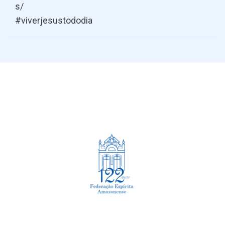
s/
Esqueceu sua senha?
#viverjesustododia