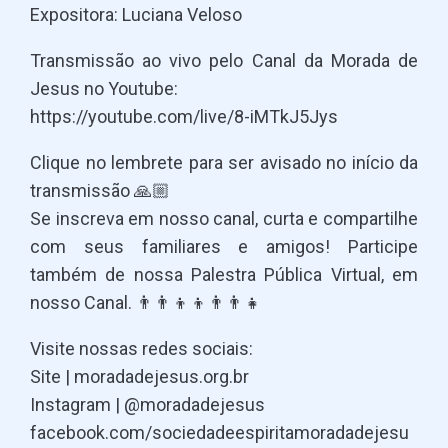
Expositora: Luciana Veloso
Transmissão ao vivo pelo Canal da Morada de
Jesus no Youtube:
https://youtube.com/live/8-iMTkJ5Jys
Clique no lembrete para ser avisado no início da
transmissão 🙏🏼
Se inscreva em nosso canal, curta e compartilhe
com seus familiares e amigos! Participe
também de nossa Palestra Pública Virtual, em
Usuário
nosso Canal. 👨👨👦👦👨👨👧
Senha
Visite nossas redes sociais:
Site | moradadejesus.org.br
Lembrar
Instagram | @moradadejesus
facebook.com/sociedadeespiritamoradadejesu