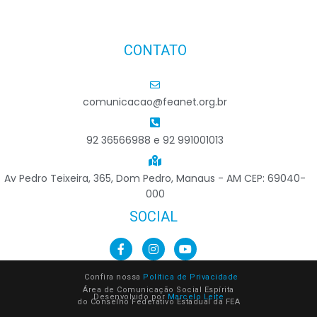
CONTATO
comunicacao@feanet.org.br
92 36566988 e 92 991001013
Av Pedro Teixeira, 365, Dom Pedro, Manaus - AM CEP: 69040-
000
SOCIAL
Confira nossa
Política de Privacidade
Área de Comunicação Social Espírita
Desenvolvido por
Marcelo Leite
do Conselho Federativo Estadual da FEA