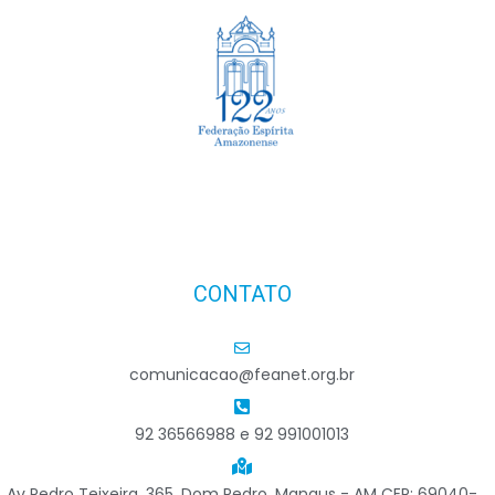
Lembrar
Esqueceu sua senha?
CONTATO
comunicacao@feanet.org.br
92 36566988 e 92 991001013
Av Pedro Teixeira, 365, Dom Pedro, Manaus - AM CEP: 69040-