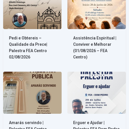
Pedi e Obtereis –
Assistência Espiritual |
Qualidade da Prece|
Conviver e Melhorar
Palestra FEA Centro
(01/08/2026 – FEA
02/08/2026
Centro)
Usuário
Senha
Amarás servindo |
Erguer e Ajudar |
Palestra FEA Centro
Palestra FEA Dom Pedro