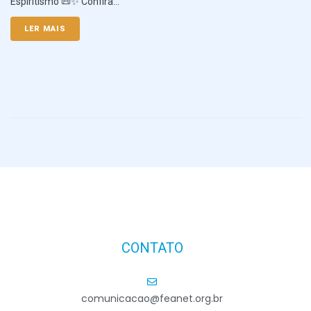
Espiritismo 📜✨ Confira...
LER MAIS
CONTATO
comunicacao@feanet.org.br