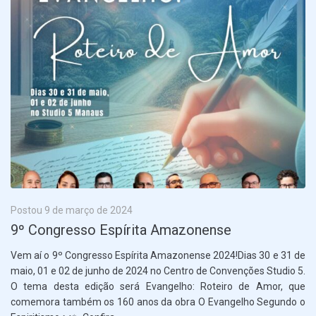
Usuário
Senha
Postou
9 de março de 2024
Lembrar
9º Congresso Espírita Amazonense
Vem aí o 9º Congresso Espírita Amazonense 2024!Dias 30 e 31 de
Esqueceu sua senha?
maio, 01 e 02 de junho de 2024 no Centro de Convenções Studio 5.
O tema desta edição será Evangelho: Roteiro de Amor, que
comemora também os 160 anos da obra O Evangelho Segundo o